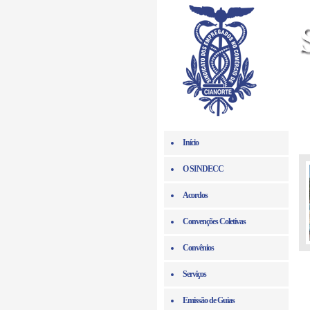
Início
O SINDECC
Acordos
Convenções Coletivas
Convênios
Serviços
Emissão de Guias